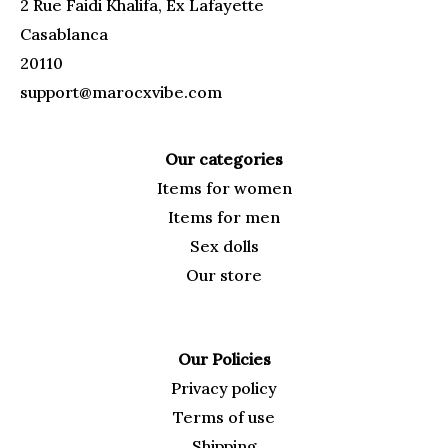
2 Rue Faidi Khalifa, Ex Lafayette
Casablanca
20110
support@marocxvibe.com
Our categories
Items for
women
Items for men
Sex dolls
Our
store
Our Policies
Privacy policy
Terms of use
Shipping