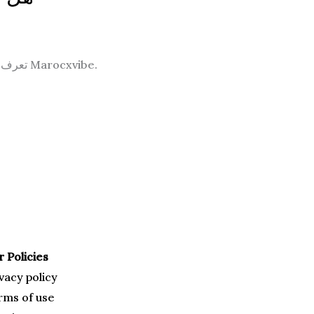
تعرف على مدى أمان شراء الألعاب الجنسية في الجزائر، نصائح الاختيار، والطرق الآمنة للشراء مع معلومات شاملة من Marocxvibe.
 Policies
vacy policy
rms of use