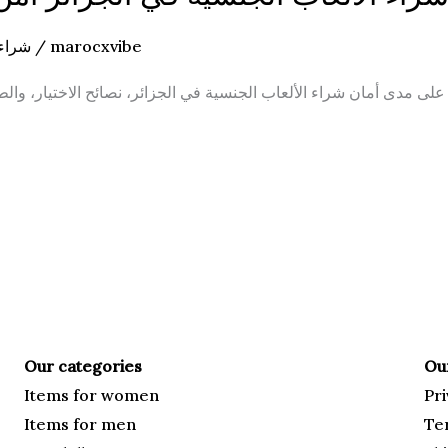
شراء 
/
marocxvibe
Our categories
Our
Items for
women
Pri
Items for men
Te