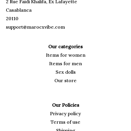
2 Rue Faidi Khalifa, Ex Lafayette
Casablanca
20110
support@marocxvibe.com
Our categories
Items for
women
Items for men
Sex dolls
Our
store
Our Policies
Privacy policy
Terms of use
Shipping