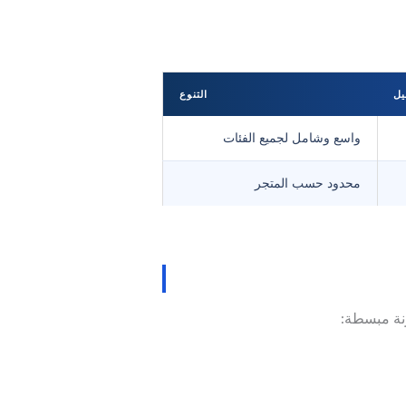
يل
التنوع
واسع وشامل لجميع الفئات
محدود حسب المتجر
نة مبسطة: