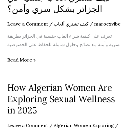
تشتري
الجزائر بشكل سري وآمن؟
ألعاب
جنسية
Leave a Comment
/
كيف تشتري ألعاب
/
marocxvibe
في
تعرف على كيفية شراء ألعاب جنسية في الجزائر بطريقة
الجزائر
سرية وآمنة مع نصائح وحلول شاملة للحفاظ على الخصوصية.
بشكل
سري
Read More »
وآمن؟
How Algerian Women Are
How
Algerian
Exploring Sexual Wellness
Women
in 2025
Are
Exploring
Leave a Comment
/
Algerian Women Exploring
/
Sexual