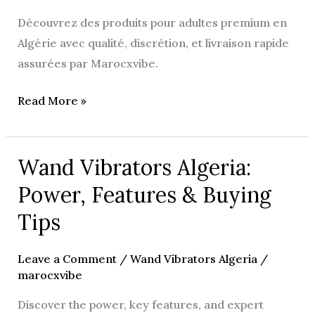
Discretion
Découvrez des produits pour adultes premium en
Guaranteed
Algérie avec qualité, discrétion, et livraison rapide
assurées par Marocxvibe.
Read More »
Wand Vibrators Algeria:
Wand
Vibrators
Power, Features & Buying
Algeria:
Tips
Power,
Features
Leave a Comment
/
Wand Vibrators Algeria
/
&
marocxvibe
Buying
Discover the power, key features, and expert
Tips