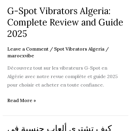
G-Spot Vibrators Algeria:
G-
Spot
Complete Review and Guide
Vibrators
2025
Algeria:
Complete
Leave a Comment
/
Spot Vibrators Algeria
/
Review
marocxvibe
and
Découvrez tout sur les vibrateurs G-Spot en
Guide
Algérie avec notre revue complète et guide 2025
2025
pour choisir et acheter en toute confiance.
Read More »
كيف تشتري ألعاب جنسية في
كيف