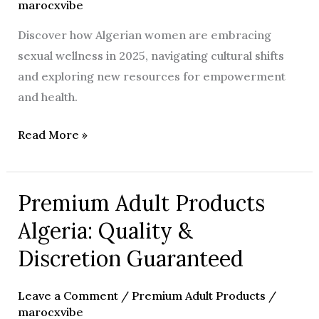
marocxvibe
Wellness
Discover how Algerian women are embracing
in
sexual wellness in 2025, navigating cultural shifts
2025
and exploring new resources for empowerment
and health.
Read More »
Premium Adult Products
Premium
Adult
Algeria: Quality &
Products
Discretion Guaranteed
Algeria:
Quality
Leave a Comment
/
Premium Adult Products
/
&
marocxvibe