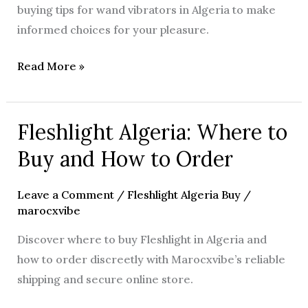
buying tips for wand vibrators in Algeria to make
informed choices for your pleasure.
Read More »
Fleshlight Algeria: Where to
Fleshlight
Algeria:
Buy and How to Order
Where
to
Leave a Comment
/
Fleshlight Algeria Buy
/
Buy
marocxvibe
and
Discover where to buy Fleshlight in Algeria and
How
how to order discreetly with Marocxvibe’s reliable
to
shipping and secure online store.
Order