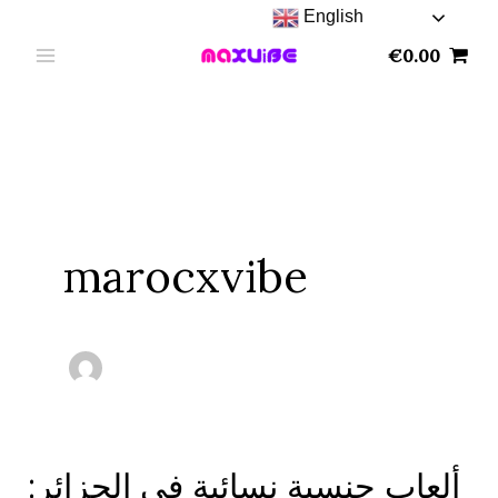
Skip
English
to
€
0.00
content
marocxvibe
ألعاب جنسية نسائية في الجزائر:
ألعاب