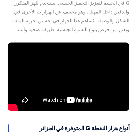
G في الجسم لتعزيز التحفيز الجنسي. يستخدم للهز المتكرر
والدقيق داخل المهبل، وهو مختلف عن الهزازات الأخرى في
الشكل والوظيفة. يُساهم هذا الجهاز في تحسين تجربة المتعة
ويعزز من فرص بلوغ النشوة الجنسية بطريقة صحية وآمنة.
أنواع هزاز النقطة G المتوفرة في الجزائر