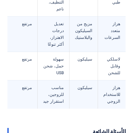
طبي
التنظيف،
ناعم
هزاز
مزيج من
تعديل
مرتفع
متعدد
السيليكون
درجات
السرعات
والبلاستيك
الاهتزاز،
أكثر تنوعًا
لاسلكي
سيليكون
سهولة
مرتفع
وقابل
حمل، شحن
للشحن
USB
هزاز
سيليكون
مناسب
مرتفع
للاستخدام
للزوجين،
الزوجي
استقرار جيد
الأسئلة الشائعة