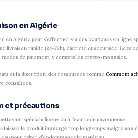
aison en Algérie
en en Algérie peut s’effectuer via des boutiques en ligne s
ne livraison rapide (24-72h), discrète et sécurisée. Le pro
s modes de paiement, y compris les crypto-monnaies.
chats et la discrétion, des ressources comme
Comment ache
e consultées.
on et précautions
ettoyant spécial silicone ou à l’eau tiède savonneuse.
as laisser le produit immergé trop longtemps malgré son é
e d’eau pour éviter d’endommager le matériau.