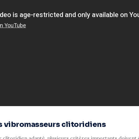
s vibromasseurs clitoridiens
clitoridien adapté, plusieurs critères importants doivent 