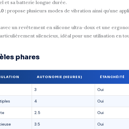
l et sa batterie longue durée.
0 :
propose plusieurs modes de vibration ainsi qu’une appl
avec un revêtement en silicone ultra-doux et une ergonom
articulièrement silencieux, idéal pour une utilisation en to
èles phares
IMULATION
AUTONOMIE (HEURES)
ÉTANCHÉITÉ
3
Oui
tiples
4
Oui
cte
2.5
Oui
cieuse
3.5
Oui